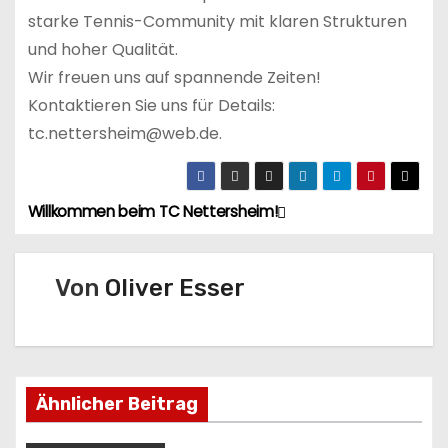
starke Tennis-Community mit klaren Strukturen
und hoher Qualität.
Wir freuen uns auf spannende Zeiten!
Kontaktieren Sie uns für Details:
tc.nettersheim@web.de.
Willkommen beim TC Nettersheim!
B
e
Von
Oliver Esser
i
t
r
Ähnlicher Beitrag
a