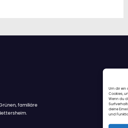
Um dir ein 
Cookies, u
Wenn du di
Surfverhalt
Grünen, familiäre
deine Einwi
Nettersheim.
und Funkti