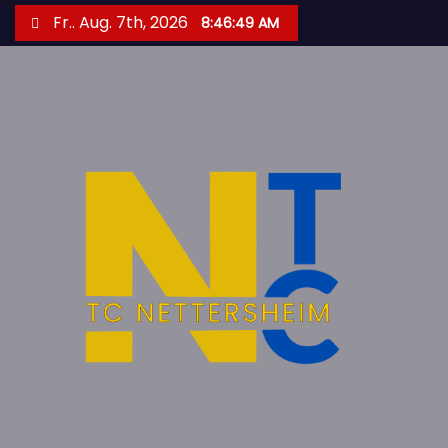
Z
Fr.. Aug. 7th, 2026
8:46:49 AM
u
m
I
n
h
a
l
t
s
p
r
i
n
g
e